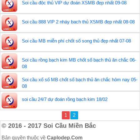
Soi cầu độc thủ VIP dự đoán XSMB đẹp nhất 09-08
Soi cầu 888 VIP 2 nháy bach thủ XSMB đẹp nhất 08-08
Soi cầu MB miễn phí chốt số song thủ đẹp nhất 07-08
Soi cầu rồng bạch kim MB chốt số bạch thủ ăn chắc 06-
08
Soi cầu xổ số MB chốt số bạch thủ ăn chắc hôm nay 05-
08
soi cầu 24/7 dự đoán rồng bạch kim 18/02
1
2
© 2016 - 2017 Soi Cầu Miền Bắc
Bản quyền thuộc về
Caplodep.Com