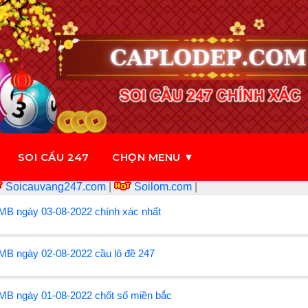
SOI CẦU 247
CHỌN MENU ▼
Soicauvang247.com
|
Soilom.com
|
B ngày 03-08-2022 chính xác nhất
B ngày 02-08-2022 cầu lô đề 247
B ngày 01-08-2022 chốt số miền bắc