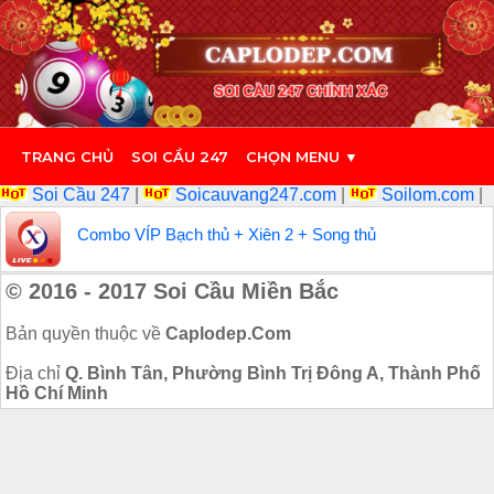
TRANG CHỦ
SOI CẦU 247
CHỌN MENU ▼
Soi Cầu 247
|
Soicauvang247.com
|
Soilom.com
|
Combo VÍP Bạch thủ + Xiên 2 + Song thủ
© 2016 - 2017 Soi Cầu Miền Bắc
Bản quyền thuộc về
Caplodep.Com
Địa chỉ
Q. Bình Tân, Phường Bình Trị Đông A, Thành Phố
Hồ Chí Minh