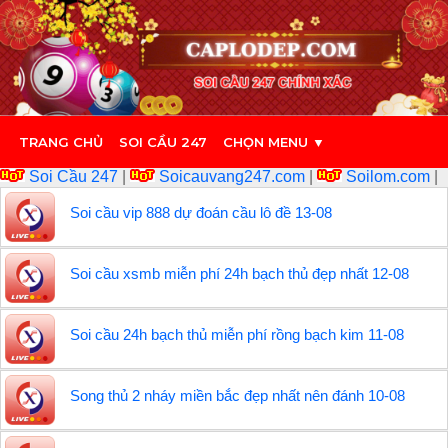
TRANG CHỦ
SOI CẦU 247
CHỌN MENU ▼
Soi Cầu 247
|
Soicauvang247.com
|
Soilom.com
|
Soi cầu vip 888 dự đoán cầu lô đề 13-08
Soi cầu xsmb miễn phí 24h bạch thủ đẹp nhất 12-08
Soi cầu 24h bạch thủ miễn phí rồng bạch kim 11-08
Song thủ 2 nháy miền bắc đẹp nhất nên đánh 10-08