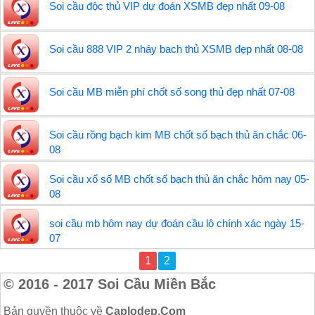
Soi cầu độc thủ VIP dự đoán XSMB đẹp nhất 09-08
Soi cầu 888 VIP 2 nháy bach thủ XSMB đẹp nhất 08-08
Soi cầu MB miễn phí chốt số song thủ đẹp nhất 07-08
Soi cầu rồng bạch kim MB chốt số bạch thủ ăn chắc 06-
08
Soi cầu xổ số MB chốt số bạch thủ ăn chắc hôm nay 05-
08
soi cầu mb hôm nay dự đoán cầu lô chính xác ngày 15-
07
1
2
© 2016 - 2017 Soi Cầu Miền Bắc
Bản quyền thuộc về
Caplodep.Com