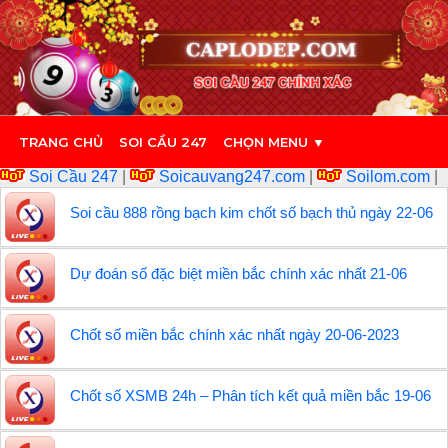
TRANG CHỦ
SOI CẦU 247
CHỌN MENU ▼
Soi Cầu 247
|
Soicauvang247.com
|
Soilom.com
|
Soi cầu 888 rồng bạch kim chốt số bạch thủ ngày 22-06
Dự đoán số đặc biệt miền bắc chính xác nhất 21-06
Chốt số miền bắc chính xác nhất ngày 20-06-2023
Chốt số XSMB 24h – Phân tích kết quả miền bắc 19-06