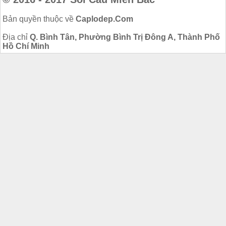
Bản quyền thuộc về
Caplodep.Com
Địa chỉ
Q. Bình Tân, Phường Bình Trị Đông A, Thành Phố
Hồ Chí Minh