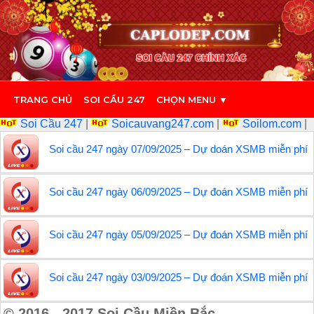
TRANG CHỦ
SOI CẦU 247
CHỌN MENU ▼
Soi Cầu 247
|
Soicauvang247.com
|
Soilom.com
|
Soi cầu 247 ngày 07/09/2025 – Dự doán XSMB miễn phí
Soi cầu 247 ngày 06/09/2025 – Dự đoán XSMB miễn phí
Soi cầu 247 ngày 05/09/2025 – Dự đoán XSMB miễn phí
Soi cầu 247 ngày 03/09/2025 – Dự đoán XSMB miễn phí
© 2016 - 2017 Soi Cầu Miền Bắc