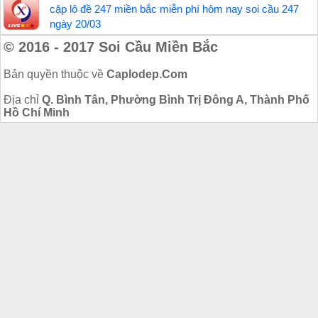
cặp lô đề 247 miền bắc miễn phí hôm nay soi cầu 247
ngày 20/03
© 2016 - 2017 Soi Cầu Miền Bắc
Bản quyền thuộc về
Caplodep.Com
Địa chỉ
Q. Bình Tân, Phường Bình Trị Đông A, Thành Phố
Hồ Chí Minh