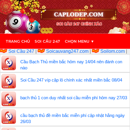
TRANG CHỦ
SOI CẦU 247
CHỌN MENU ▼
Soi Cầu 247
|
Soicauvang247.com
|
Soilom.com
|
Cầu Bạch Thủ miền bắc hôm nay 14/04 nên đánh con
nào
Soi Cầu 247 víp cặp lô chính xác nhất miền bắc 08/04
bạch thủ 1 con duy nhất soi cầu miễn phí hôm nay 27/03
cầu bạch thủ đề miền bắc miễn phí cập nhật hằng ngày
26/03