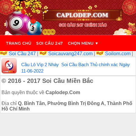
TRANG CHỦ
SOI CẦU 247
CHỌN MENU ▼
Soi Cầu 247
|
Soicauvang247.com
|
Soilom.com
|
Cầu Lô Víp 2 Nháy Soi Cầu Bạch Thủ chính xác Ngày
11-06-2022
© 2016 - 2017 Soi Cầu Miền Bắc
Bản quyền thuộc về
Caplodep.Com
Địa chỉ
Q. Bình Tân, Phường Bình Trị Đông A, Thành Phố
Hồ Chí Minh