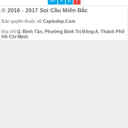
<<
<
6
7
© 2016 - 2017 Soi Cầu Miền Bắc
Bản quyền thuộc về
Caplodep.Com
Địa chỉ
Q. Bình Tân, Phường Bình Trị Đông A, Thành Phố
Hồ Chí Minh