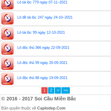
Lô tài lộc 779 ngày 07-11–2021
Lô đề tài lộc 247 ngày 24-10–2021
Lô tài lộc 99 ngày 12-10-2021
Lô độc thủ 366 ngày 22-09-2021
Lô độc thủ 99 ngày 20-09-2021
Lô độc thủ 88 ngày 19-09-2021
1
2
>
>>
© 2016 - 2017 Soi Cầu Miền Bắc
Bản quyền thuộc về
Caplodep.Com