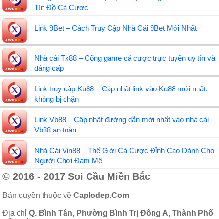
Tín Đồ Cá Cược
Link 9Bet – Cách Truy Cập Nhà Cái 9Bet Mới Nhất
Nhà cái Tx88 – Cổng game cá cược trực tuyến uy tín và
đẳng cấp
Link truy cập Ku88 – Cập nhật link vào Ku88 mới nhất,
không bị chặn
Link Vb88 – Cập nhật đường dẫn mới nhất vào nhà cái
Vb88 an toàn
Nhà Cái Vin88 – Thế Giới Cá Cược Đỉnh Cao Dành Cho
Người Chơi Đam Mê
© 2016 - 2017 Soi Cầu Miền Bắc
Bản quyền thuộc về
Caplodep.Com
Địa chỉ
Q. Bình Tân, Phường Bình Trị Đông A, Thành Phố