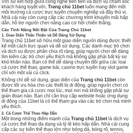
Với sự kết hợp giữa công nghệ tiên tiến và dịch vụ chăm sóc
khách hàng tuyệt vời,
Trang chủ 11bet
luôn mang đến một
môi trường cá cược trực tuyến chuyên nghiệp và đầy thú vị.
Nhà cái này còn cung cấp các chương trình khuyến mãi hấp
dẫn, hỗ trợ người chơi nâng cao cơ hội chiến thắng.
Các Tính Năng Nổi Bật Của Trang Chủ 11bet
1. Giao Diện Thân Thiện và Dễ Dàng Sử Dụng
Trang chủ 11bet sở hữu một giao diện người dùng được thiết
kế một cách trực quan và dễ sử dụng. Các danh mục trò chơi
và dịch vụ được phân chia rõ ràng, giúp người chơi dễ dàng
tìm kiếm các trò chơi yêu thích mà không gặp phải bất kỳ sự
khó khăn nào. Bạn có thể dễ dàng chuyển đổi giữa các loại
cá cược thể thao, game bài, casino trực tuyến hay slot game
chỉ với một vài cú click.
Không chỉ dễ sử dụng, giao diện của
Trang chủ 11bet
còn
được tối ưu hóa cho các thiết bị di động, giúp người chơi có
thể tham gia cá cược mọi lúc, mọi nơi mà không gặp phải sự
gián đoạn nào. Bạn chỉ cần truy cập website hoặc ứng dụng
di động của 11bet là có thể tham gia vào các trò chơi mà mình
yêu thích.
2. Cá Cược Thể Thao Hấp Dẫn
Một trong những điểm mạnh của
Trang chủ 11bet
là dịch vụ
cá cược thể thao đa dạng và tỷ lệ kèo hấp dẫn. Nhà cái cung
cấp các sự kiện thể thao lớn như bóng đá, bóng rổ, tennis,