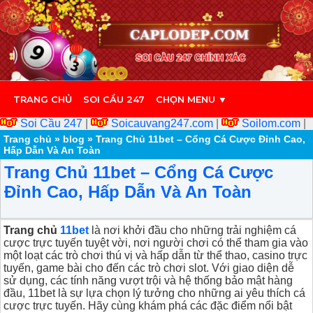
TRANG CHỦ
SOI CẦU 247
CHỌN MENU ▼
Soi Cầu 247
|
Soicauvang247.com
|
Soilom.com
|
Trang chủ
»
blog
»
Trang Chủ 11bet – Cổng Cá Cược Đỉnh Cao,
Hấp Dẫn Và An Toàn
Trang Chủ 11bet – Cổng Cá Cược
Đỉnh Cao, Hấp Dẫn Và An Toàn
Trang chủ
11bet
là nơi khởi đầu cho những trải nghiệm cá
cược trực tuyến tuyệt vời, nơi người chơi có thể tham gia vào
một loạt các trò chơi thú vị và hấp dẫn từ thể thao, casino trực
tuyến, game bài cho đến các trò chơi slot. Với giao diện dễ
sử dụng, các tính năng vượt trội và hệ thống bảo mật hàng
đầu, 11bet là sự lựa chọn lý tưởng cho những ai yêu thích cá
cược trực tuyến. Hãy cùng khám phá các đặc điểm nổi bật