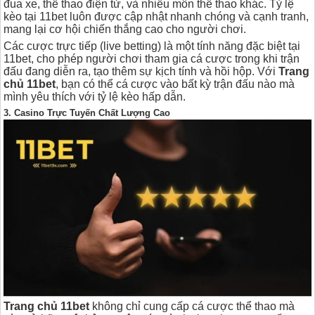
đua xe, thể thao điện tử, và nhiều môn thể thao khác. Tỷ lệ
kèo tại 11bet luôn được cập nhật nhanh chóng và cạnh tranh,
mang lại cơ hội chiến thắng cao cho người chơi.
Các cược trực tiếp (live betting) là một tính năng đặc biệt tại
11bet, cho phép người chơi tham gia cá cược trong khi trận
đấu đang diễn ra, tạo thêm sự kịch tính và hồi hộp. Với
Trang
chủ 11bet
, bạn có thể cá cược vào bất kỳ trận đấu nào mà
mình yêu thích với tỷ lệ kèo hấp dẫn.
3. Casino Trực Tuyến Chất Lượng Cao
Trang chủ 11bet
không chỉ cung cấp cá cược thể thao mà