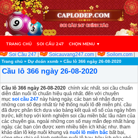
TRANG CHỦ
SOI CẦU 247
CHỌN MENU ▼
Soi Cầu 247
|
Soicauvang247.com
|
Soilom.com
|
Trang chủ
»
Dự đoán xsmb
»
Cầu lô 366 ngày 26-08-2020
Cầu lô 366 ngày 26-08-2020
Cầu lô 366 ngày 26-08-2020
chính xác nhất. soi cầu chuẩn
diễn đàn nuôi lô chuẩn hiệu quả nhất. đến với chuyên
mục
soi cầu 247
này hàng ngày. các bạn sẻ nhận được
những con số đẹp nhất từ hệ thống nuôi lô đề miễn phí. cầu
đã được phân tích dựa vào bảng kết quả xổ số của ngày hôm
trước, kết hợp với kinh nghiệm soi cầu miền bắc lâu năm của
các chuyên gia. ngoài những con số may mắn đẹp nhất hàng
ngày. các bạn còn được xem nhiều tiện ích khác như. tham
khảo dàn lô kép nuôi khung và
nuôi lô miền bắc
bất bại,
cũng như chia sẻ kinh nghiệm nuôi lô hay, hữu ích nữa nhé.