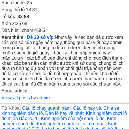
Bạch thủ lô :25
Song thủ lô 18 81
Lô kép :
33 88
Xiên 2:25 68
Đặc biệt : chạm
4-3-5
Xem thêm
:
Đề 20 số víp
Như vậy là các bạn đã được xem
các con số của ngày hôm nay, thông qua bài viết này admin
mong rằng tất cả chúng ta đều có được điều mình mong
muốn sau mỗi giờ quay. chúc các bạn gặp nhiều may
mắn.Lưu ý : các bộ số trên đây chỉ dùng cho mục đích tham
khảo. các bạn nên cân nhắc trước khi sử dung. chúng tôi chỉ
đưa ra những dự đoán với tính chất giải trí, không nên xem
đó là cơ sở để chơi lô đề bất hợp pháp, chỉ nên chơi lô tô
hoặc xổ số miền bắc đã được nhà nước ban hành. cảm ơn
tất cả các bạn đã đồng hành cùng trang soi cầu chuẩn này.
About admin
View all posts by admin
Từ Khóa:
Cầu lô chạy quanh năm
,
Cầu lô hay về
,
Chia sẻ
kinh nghiệm đánh lô
,
Dàn lô hay về nhất
,
Kinh nghiệm chơi lô
de miền Bắc 2020
,
Kinh nghiệm của hội chơi lô de
,
Kinh
nghiệm đánh đề
,
Kinh nghiệm đánh lô De mới nhất
,
Kinh
nghiệm lô de 2020
,
Lô to hay về thứ 5
,
Lô to hay về thứ 6
,
Lô