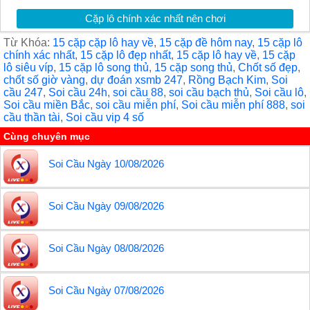
Cặp lô chính xác nhất nên chơi
Từ Khóa:
15 cặp cặp lô hay về
,
15 cặp đề hôm nay
,
15 cặp lô
chính xác nhất
,
15 cặp lô đẹp nhất
,
15 cặp lô hay về
,
15 cặp
lô siêu víp
,
15 cặp lô song thủ
,
15 cặp song thủ
,
Chốt số đẹp
,
chốt số giờ vàng
,
dự đoán xsmb 247
,
Rồng Bạch Kim
,
Soi
cầu 247
,
Soi cầu 24h
,
soi cầu 88
,
soi cầu bạch thủ
,
Soi cầu lô
,
Soi cầu miền Bắc
,
soi cầu miễn phí
,
Soi cầu miễn phí 888
,
soi
cầu thần tài
,
Soi cầu vip 4 số
Cùng chuyên mục
Soi Cầu Ngày 10/08/2026
Soi Cầu Ngày 09/08/2026
Soi Cầu Ngày 08/08/2026
Soi Cầu Ngày 07/08/2026