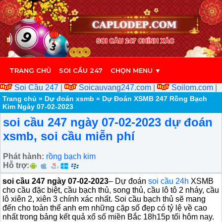
TRANG CHỦ
SOI CẦU 247
CHỌN MENU ▼
Soi Cầu 247
|
Soicauvang247.com
|
Soilom.com
|
Trang chủ
»
Dự đoán xsmb
»
Dự Đoán XSMB 247 Rồng Bạch
Kim Ngày 07-02-2023
soi cầu 247 ngày 07-02-2023 dự đoán
xsmb, soi cầu miễn phí
Phát hành:
rồng bạch kim
Hỗ trợ:
soi cầu 247 ngày 07-02-2023
– Dự đoán
soi cầu 24h
XSMB
cho cầu đặc biệt, cầu bạch thủ, song thủ, cầu lô tô 2 nháy, cầu
lô xiên 2, xiên 3 chính xác nhất. Soi cầu bạch thủ sẽ mang
đến cho toàn thể anh em những cặp số đẹp có tỷ lệ về cao
nhất trong bảng kết quả xổ số miền Bắc 18h15p tối hôm nay.