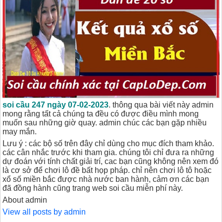
soi cầu 247 ngày 07-02-2023
. thông qua bài viết này admin
mong rằng tất cả chúng ta đều có được điều mình mong
muốn sau những giờ quay. admin chúc các bạn gặp nhiều
may mắn.
Lưu ý : các bộ số trên đây chỉ dùng cho mục đích tham khảo.
các cân nhắc trước khi tham gia. chúng tôi chỉ đưa ra những
dự đoán với tính chất giải trí, cac bạn cũng không nên xem đó
là cơ sở để chơi lô đề bất họp pháp. chỉ nên chơi lô tô hoặc
xổ số miền bắc được nhà nước ban hành, cảm ơn các bạn
đã đồng hành cũng trang web soi cầu miễn phí này.
About admin
View all posts by admin