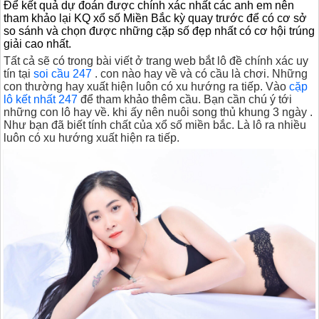
Để kết quả dự đoán được chính xác nhất các anh em nên
tham khảo lại KQ xổ số Miền Bắc kỳ quay trước để có cơ sở
so sánh và chọn được những cặp số đẹp nhất có cơ hội trúng
giải cao nhất.
Tất cả sẽ có trong bài viết ở trang web bắt lô đề chính xác uy
tín tại
soi cầu 247
. con nào hay về và có cầu là chơi. Những
con thường hay xuất hiện luôn có xu hướng ra tiếp. Vào
cặp
lô kết nhất 247
để tham khảo thêm cầu. Bạn cần chú ý tới
những con lô hay về. khi ấy nên nuôi song thủ khung 3 ngày .
Như bạn đã biết tính chất của xổ số miền bắc. Là lô ra nhiều
luôn có xu hướng xuất hiện ra tiếp.