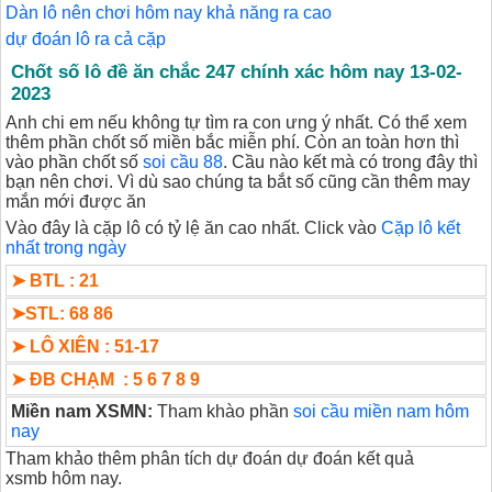
Dàn lô nên chơi hôm nay khả năng ra cao
dự đoán lô ra cả cặp
Chốt số lô đề ăn chắc 247 chính xác hôm nay 13-02-
2023
Anh chi em nếu không tự tìm ra con ưng ý nhất. Có thể xem
thêm phần chốt số miền bắc miễn phí. Còn an toàn hơn thì
vào phần chốt số
soi cầu 88
. Cầu nào kết mà có trong đây thì
bạn nên chơi. Vì dù sao chúng ta bắt số cũng cần thêm may
mắn mới được ăn
Vào đây là cặp lô có tỷ lệ ăn cao nhất. Click vào
Cặp lô kết
nhất trong ngày
➤ BTL : 21
➤STL: 68 86
➤ LÔ XIÊN : 51-17
➤ ĐB CHẠM : 5 6 7 8 9
Miền nam XSMN:
Tham khào phần
soi cầu miền nam hôm
nay
Tham khảo thêm phân tích dự đoán dự đoán kết quả
xsmb hôm nay.