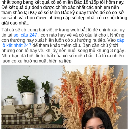
nhất trong bảng kết quả xổ số miền Bắc 18h15p tối hôm nay.
Để kết quả dự đoán được chính xác nhất các anh em nên
tham khảo lại KQ xổ số Miền Bắc kỳ quay trước để có cơ sở
so sánh và chọn được những cặp số đẹp nhất có cơ hội trúng
giải cao nhất.
Tất cả sẽ có trong bài viết ở trang web bắt lô đề chính xác uy
tín tại
soi cầu 247
. con nào hay về và có cầu là chơi. Những
con thường hay xuất hiện luôn có xu hướng ra tiếp. Vào
cặp
lô kết nhất 247
để tham khảo thêm cầu. Bạn cần chú ý tới
những con lô hay về. khi ấy nên nuôi song thủ khung 3 ngày .
Như bạn đã biết tính chất của xổ số miền bắc. Là lô ra nhiều
luôn có xu hướng xuất hiện ra tiếp.