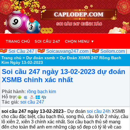
TRANG CHỦ
SOI CẦU 247
CHỌN MENU ▼
Soi Cầu 247
|
Soicauvang247.com
|
Soilom.com
|
Trang chủ
»
Dự đoán xsmb
»
Dự Đoán XSMB 247 Rồng Bạch
Kim Ngày 13-02-2023
Soi cầu 247 ngày 13-02-2023 dự đoán
XSMB chinh xác nhất
Phát hành:
rồng bạch kim
Hỗ trợ:
Tác giả:
soi cầu 247
soi cầu 247 ngày 13-02-2023
– Dự đoán
soi cầu 24h
XSMB
cho cầu đặc biệt, cầu bạch thủ, song thủ, cầu lô tô 2 nháy, cầu
lô xiên 2, xiên 3 chính xác nhất. Soi cầu bạch thủ sẽ mang
đến cho toàn thể anh em những cặp số đẹp có tỷ lệ về cao