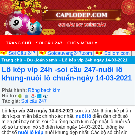
TRANG CHỦ
SOI CẦU 247
CHỌN MENU ▼
Soi Cầu 247
|
Soicauvang247.com
|
Soilom.com
|
Trang chủ
»
Dự đoán xsmb
»
Lô kép víp 24h ngày 14-03-2021
Lô kép víp 24h -soi cầu 247-nuôi lô
khung-nuôi lô chuẩn-ngày 14-03-2021
Phát hành:
Rồng bạch kim
Hỗ trợ:
Tác giả:
Soi cầu 247
Lô kép víp 24h ngày 14-03-2021
soi cầu 24h thống kê phân
tích kqxs miền bắc chính xác nhất.
nuôi lô
diễn đàn chốt số
miễn phí hay nhất. soi cầu rồng bạch kim cập nhật lô nuôi và
xổ số tự chọn, xổ số điện toán ngày 14-03-2021. thống kê
chốt số
nuôi lô kép
nuôi khung đẹp nhất. Các bộ số chỉ sử