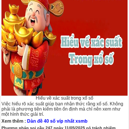
Hiểu về xác suất trong xổ số
Việc hiểu rõ xác suất giúp bạn nhận thức rằng xổ số. Không
phải là phương tiện kiếm tiền ổn định mà chỉ nên xem như
một hình thức giải trí.
Xem thêm :
Dàn đề 40 số víp nhất xsmb
Phương pháp soi cầu 247 ngày 11/05/2025 có trách nhiệm