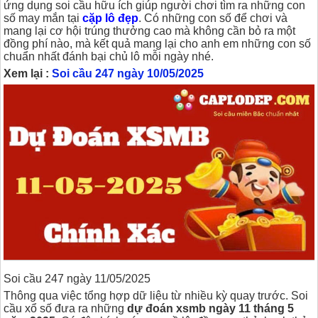
ứng dụng soi cầu hữu ích giúp người chơi tìm ra những con
số may mắn tại
cặp lô đẹp
. Có những con số để chơi và
mang lại cơ hội trúng thưởng cao mà không cần bỏ ra một
đồng phí nào, mà kết quả mang lại cho anh em những con số
chuẩn nhất đánh bại chủ lô mỗi ngày nhé.
Xem lại :
Soi cầu 247 ngày 10/05/2025
Soi cầu 247 ngày 11/05/2025
Thông qua việc tổng hợp dữ liệu từ nhiều kỳ quay trước. Soi
cầu xổ số đưa ra những
dự đoán xsmb ngày 11 tháng 5