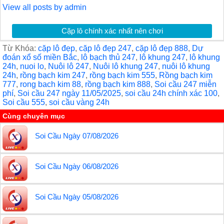
View all posts by admin
Cặp lô chính xác nhất nên chơi
Từ Khóa:
cặp lô đẹp
,
cặp lô đẹp 247
,
cặp lô đẹp 888
,
Dự
đoán xổ số miền Bắc
,
lô bạch thủ 247
,
lô khung 247
,
lô khung
24h
,
nuoi lo
,
Nuôi lô 247
,
Nuôi lô khung 247
,
nuôi lô khung
24h
,
rồng bạch kim 247
,
rồng bạch kim 555
,
Rồng bạch kim
777
,
rong bach kim 88
,
rồng bạch kim 888
,
Soi cầu 247 miễn
phí
,
Soi cầu 247 ngày 11/05/2025
,
soi cầu 24h chính xác 100
,
Soi cầu 555
,
soi cầu vàng 24h
Cùng chuyên mục
Soi Cầu Ngày 07/08/2026
Soi Cầu Ngày 06/08/2026
Soi Cầu Ngày 05/08/2026