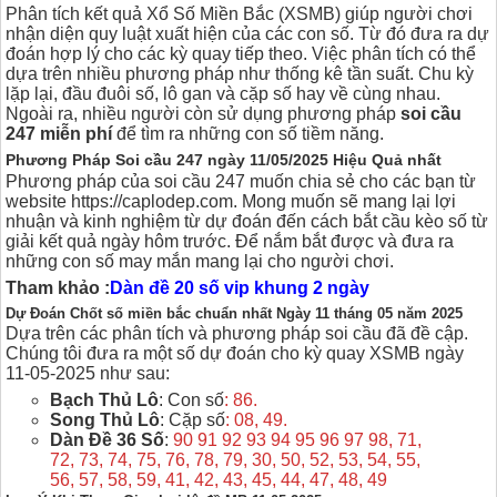
Phân tích kết quả Xổ Số Miền Bắc (XSMB) giúp người chơi
nhận diện quy luật xuất hiện của các con số. Từ đó đưa ra dự
đoán hợp lý cho các kỳ quay tiếp theo. Việc phân tích có thể
dựa trên nhiều phương pháp như thống kê tần suất. Chu kỳ
lặp lại, đầu đuôi số, lô gan và cặp số hay về cùng nhau.
Ngoài ra, nhiều người còn sử dụng phương pháp
soi cầu
247 miễn phí
để tìm ra những con số tiềm năng.
Phương Pháp Soi cầu 247 ngày 11/05/2025 Hiệu Quả nhất
Phương pháp của soi cầu 247 muốn chia sẻ cho các bạn từ
website https://caplodep.com. Mong muốn sẽ mang lại lợi
nhuận và kinh nghiệm từ dự đoán đến cách bắt cầu kèo số từ
giải kết quả ngày hôm trước. Để nắm bắt được và đưa ra
những con số may mắn mang lại cho người chơi.
Tham khảo
:
Dàn đề 20 số vip khung 2 ngày
Dự Đoán Chốt số miền bắc chuẩn nhất Ngày 11 tháng 05 năm 2025
Dựa trên các phân tích và phương pháp soi cầu đã đề cập.
Chúng tôi đưa ra một số dự đoán cho kỳ quay XSMB ngày
11-05-2025 như sau:
Bạch Thủ Lô
: Con số
: 86.
Song Thủ Lô
: Cặp số
: 08, 49.
Dàn Đề 36 Số
:
90 91 92 93 94 95 96 97 98, 71,
72, 73, 74, 75, 76, 78, 79, 30, 50, 52, 53, 54, 55,
56, 57, 58, 59, 41, 42, 43, 45, 44, 47, 48, 49