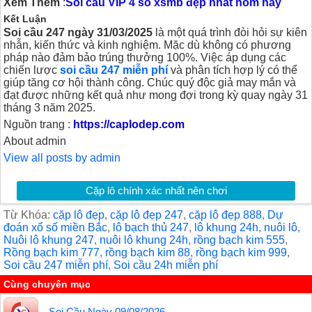
Xem Thêm
:
Soi cầu VIP 4 số xsmb đẹp nhất hôm nay
Kết Luận
Soi cầu 247 ngày 31/03/2025
là một quá trình đòi hỏi sự kiên
nhẫn, kiến thức và kinh nghiệm. Mặc dù không có phương
pháp nào đảm bảo trúng thưởng 100%. Việc áp dụng các
chiến lược
soi cầu 247 miễn phí
và phân tích hợp lý có thể
giúp tăng cơ hội thành công. Chúc quý độc giả may mắn và
đạt được những kết quả như mong đợi trong kỳ quay ngày 31
tháng 3 năm 2025.
Nguồn trang :
https://caplodep.com
About admin
View all posts by admin
Cặp lô chính xác nhất nên chơi
Từ Khóa:
cặp lô đẹp
,
cặp lô đẹp 247
,
cặp lô đẹp 888
,
Dự
đoán xổ số miền Bắc
,
lô bạch thủ 247
,
lô khung 24h
,
nuôi lô
,
Nuôi lô khung 247
,
nuôi lô khung 24h
,
rồng bạch kim 555
,
Rồng bạch kim 777
,
rồng bạch kim 88
,
rồng bạch kim 999
,
Soi cầu 247 miễn phí
,
Soi cầu 24h miễn phí
Cùng chuyên mục
Soi Cầu Ngày 09/08/2026