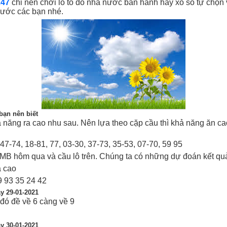
247
chỉ nên chơi lô tô do nhà nước ban hành hay xổ số tự chọn
nước các bạn nhé.
bạn nên biết
 năng ra cao nhu sau. Nên lựa theo cặp cầu thì khả năng ăn c
 47-74, 18-81, 77, 03-30, 37-73, 35-53, 07-70, 59 95
MB hôm qua và cầu lô trên. Chúng ta có những dự đoán kết qu
a cao
9 93 35 24 42
y 29-01-2021
 đó đề về 6 càng về 9
y 30-01-2021