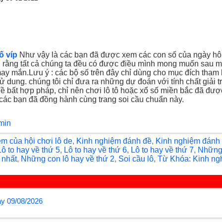
ố víp
Như vậy là các bạn đã được xem các con số của ngày hô
 rằng tất cả chúng ta đều có được điều mình mong muốn sau m
ay mắn.Lưu ý : các bộ số trên đây chỉ dùng cho mục đích tham
ử dung. chúng tôi chỉ đưa ra những dự đoán với tính chất giải t
 đề bất hợp pháp, chỉ nên chơi lô tô hoặc xổ số miền bắc đã đ
 các bạn đã đồng hành cùng trang soi cầu chuẩn này.
dmin
m của hội chơi lô de
,
Kinh nghiệm đánh đề
,
Kinh nghiệm đánh 
Lô to hay về thứ 5
,
Lô to hay về thứ 6
,
Lô to hay về thứ 7
,
Những 
 nhất
,
Những con lô hay về thứ 2
,
Soi cầu lô
,
Từ Khóa: Kinh ngh
y 09/08/2026