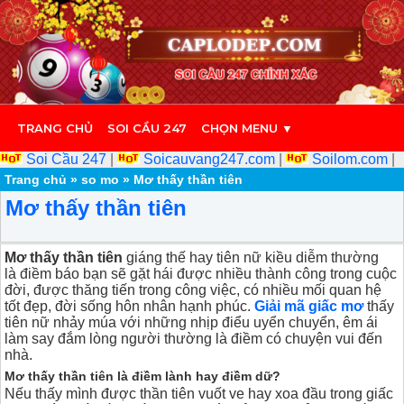
TRANG CHỦ
SOI CẦU 247
CHỌN MENU ▼
Soi Cầu 247
|
Soicauvang247.com
|
Soilom.com
|
Trang chủ
»
so mo
»
Mơ thấy thần tiên
Mơ thấy thần tiên
Mơ thấy thần tiên
giáng thế hay tiên nữ kiều diễm thường
là điềm báo bạn sẽ gặt hái được nhiều thành công trong cuộc
đời, được thăng tiến trong công việc, có nhiều mối quan hệ
tốt đẹp, đời sống hôn nhân hạnh phúc.
Giải mã giấc mơ
thấy
tiên nữ nhảy múa với những nhịp điểu uyển chuyển, êm ái
làm say đắm lòng người thường là điềm có chuyện vui đến
nhà.
Mơ thấy thần tiên là điềm lành hay điềm dữ?
Nếu thấy mình được thần tiên vuốt ve hay xoa đầu trong giấc