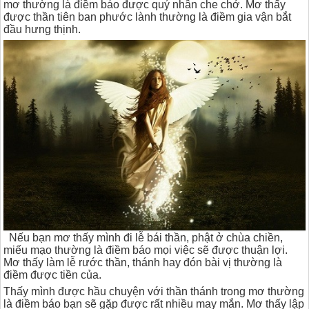
mơ thường là điềm báo được quý nhân che chở. Mơ thấy
được thần tiên ban phước lành thường là điềm gia vận bắt
đầu hưng thịnh.
Nếu bạn mơ thấy mình đi lễ bái thần, phật ở chùa chiền,
miếu mạo thường là điềm báo mọi việc sẽ được thuận lợi.
Mơ thấy làm lễ rước thần, thánh hay đón bài vị thường là
điềm được tiền của.
Thấy mình được hầu chuyện với thần thánh trong mơ thường
là điềm báo bạn sẽ gặp được rất nhiều may mắn. Mơ thấy lập