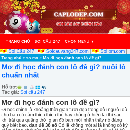
TRANG CHỦ
SOI CẦU 247
CHỌN MENU ▼
Soi Cầu 247
|
Soicauvang247.com
|
Soilom.com
|
Trang chủ
»
so mo
»
Mơ đi học đánh con lô đề gì?
Mơ đi học đánh con lô đề gì? nuôi lô
chuẩn nhất
Hỗ trợ:
Tác giả:
Soi cầu 247
Mơ đi học đánh con lô đề gì?
Đi học chính là khoảng thời gian tươi đẹp trong đời người dù
cho bạn có cảm thích thích thú hay không ở hiện tại thì sau
khi trải qua quãng thời gian đó bạn mới nhận thấy nó đáng
quý biết bao.
dan đề 36 số
Có lẽ không một ai là không có kỷ