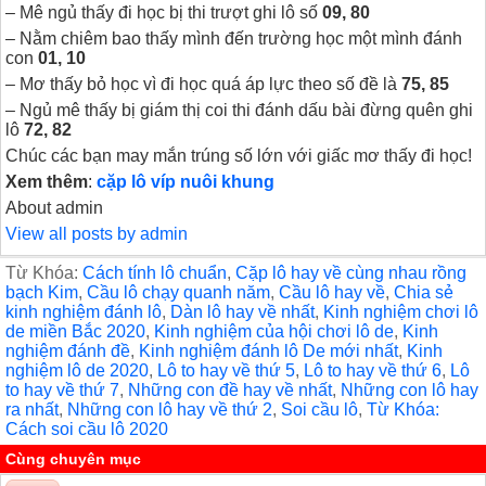
– Mê ngủ thấy đi học bị thi trượt ghi lô số
09, 80
– Nằm chiêm bao thấy mình đến trường học một mình đánh
con
01, 10
– Mơ thấy bỏ học vì đi học quá áp lực theo số đề là
75, 85
– Ngủ mê thấy bị giám thị coi thi đánh dấu bài đừng quên ghi
lô
72, 82
Chúc các bạn may mắn trúng số lớn với giấc mơ thấy đi học!
Xem thêm
:
cặp lô víp nuôi khung
About admin
View all posts by admin
Từ Khóa:
Cách tính lô chuẩn
,
Cặp lô hay về cùng nhau rồng
bạch Kim
,
Cầu lô chạy quanh năm
,
Cầu lô hay về
,
Chia sẻ
kinh nghiệm đánh lô
,
Dàn lô hay về nhất
,
Kinh nghiệm chơi lô
de miền Bắc 2020
,
Kinh nghiệm của hội chơi lô de
,
Kinh
nghiệm đánh đề
,
Kinh nghiệm đánh lô De mới nhất
,
Kinh
nghiệm lô de 2020
,
Lô to hay về thứ 5
,
Lô to hay về thứ 6
,
Lô
to hay về thứ 7
,
Những con đề hay về nhất
,
Những con lô hay
ra nhất
,
Những con lô hay về thứ 2
,
Soi cầu lô
,
Từ Khóa:
Cách soi cầu lô 2020
Cùng chuyên mục