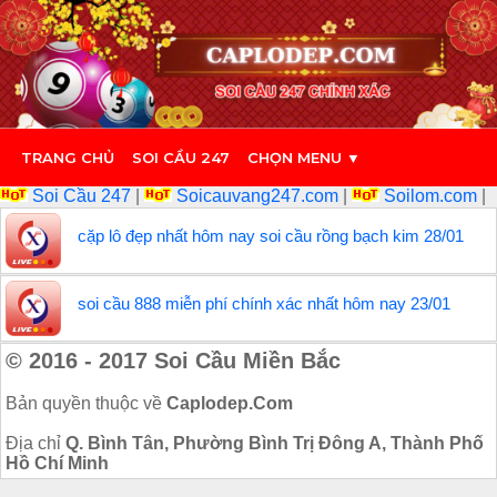
TRANG CHỦ
SOI CẦU 247
CHỌN MENU ▼
Soi Cầu 247
|
Soicauvang247.com
|
Soilom.com
|
cặp lô đẹp nhất hôm nay soi cầu rồng bạch kim 28/01
soi cầu 888 miễn phí chính xác nhất hôm nay 23/01
© 2016 - 2017 Soi Cầu Miền Bắc
Bản quyền thuộc về
Caplodep.Com
Địa chỉ
Q. Bình Tân, Phường Bình Trị Đông A, Thành Phố
Hồ Chí Minh