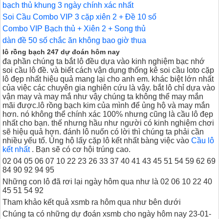
bạch thủ khung 3 ngày chính xác nhất
Soi Cầu Combo VIP 3 cặp xiên 2 + Đề 10 số
Combo VIP Bạch thủ + Xiên 2 + Song thủ
dàn đề 50 số chắc ăn không bao giờ thua
lô rồng bạch 247 dự đoán hôm nay
đa phần chúng ta bắt lô đều dựa vào kinh nghiệm bạc nhớ
soi cầu lô đề. và biết cách vận dụng thống kê soi cầu loto cặp
lô đẹp nhất hiệu quả mang lại cho anh em. khác biệt lớn nhất
của việc các chuyên gia nghiên cứu là vậy. bắt lô chỉ dựa vào
vận may và may mắ như vậy chúng ta không thể may mắn
mãi được.lô rồng bạch kim của mình để ủng hộ và may mắn
hơn. nó không thể chính xác 100% nhưng cũng là cầu lô đẹp
nhất cho bạn. thế nhưng hầu như người có kinh nghiệm chơi
sẽ hiệu quả hơn. đánh lô nuốn có lời thì chúng ta phải cần
nhiều yếu tố. Ủng hộ lấy cặp lô kết nhất bàng việc vào
Cầu lô
kết nhất
. Bạn sẽ có cơ hội trúng cao.
02 04 05 06 07 10 22 23 26 33 37 40 41 43 45 51 54 59 62 69
84 90 92 94 95
Những con lô đã rơi lại ngày hôm qua như là 02 06 10 22 40
45 51 54 92
Tham khảo kết quả xsmb ra hôm qua như bên dưới
Chúng ta có những dự đoán xsmb cho ngày hôm nay 23-01-