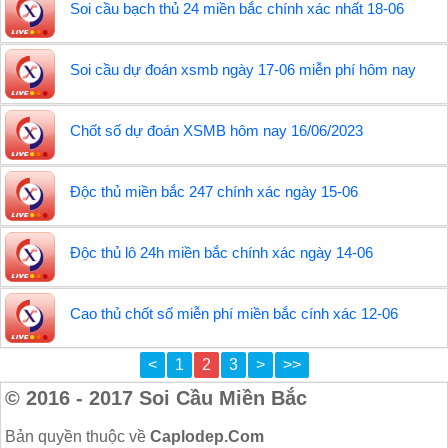
Soi cầu bạch thủ 24 miền bắc chính xác nhất 18-06
Soi cầu dự đoán xsmb ngày 17-06 miễn phí hôm nay
Chốt số dự đoán XSMB hôm nay 16/06/2023
Độc thủ miền bắc 247 chính xác ngày 15-06
Độc thủ lô 24h miền bắc chính xác ngày 14-06
Cao thủ chốt số miễn phí miền bắc cính xác 12-06
<
1
2
3
>
>>
© 2016 - 2017 Soi Cầu Miền Bắc
Bản quyền thuộc về
Caplodep.Com