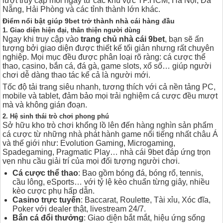
lượt truy cập mỗi ngày từ các khu vực TP.HCM, Hà Nội, Đà
Nẵng, Hải Phòng và các tỉnh thành lớn khác.
Điểm nổi bật giúp 9bet trở thành nhà cái hàng đầu
1. Giao diện hiện đại, thân thiện người dùng
Ngay khi truy cập vào
trang chủ nhà cái 9bet
, bạn sẽ ấn
tượng bởi giao diện được thiết kế tối giản nhưng rất chuyên
nghiệp. Mọi mục đều được phân loại rõ ràng: cá cược thể
thao, casino, bắn cá, đá gà, game slots, xổ số… giúp người
chơi dễ dàng thao tác kể cả là người mới.
Tốc độ tải trang siêu nhanh, tương thích với cả nền tảng PC,
mobile và tablet, đảm bảo mọi trải nghiệm cá cược đều mượt
mà và không gián đoạn.
2. Hệ sinh thái trò chơi phong phú
Sở hữu kho trò chơi khổng lồ lên đến hàng nghìn sản phẩm
cá cược từ những nhà phát hành game nổi tiếng nhất châu Á
và thế giới như: Evolution Gaming, Microgaming,
Spadegaming, Pragmatic Play… nhà cái 9bet đáp ứng trọn
vẹn nhu cầu giải trí của mọi đối tượng người chơi.
Cá cược thể thao
: Bao gồm bóng đá, bóng rổ, tennis,
cầu lông, eSports… với tỷ lệ kèo chuẩn từng giây, nhiều
kèo cược phụ hấp dẫn.
Casino trực tuyến
: Baccarat, Roulette, Tài xỉu, Xóc đĩa,
Poker với dealer thật, livestream 24/7.
Bắn cá đổi thưởng
: Giao diện bắt mắt, hiệu ứng sống