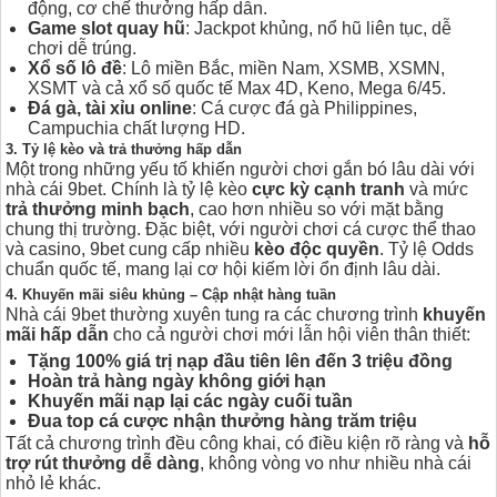
động, cơ chế thưởng hấp dẫn.
Game slot quay hũ
: Jackpot khủng, nổ hũ liên tục, dễ
chơi dễ trúng.
Xổ số lô đề
: Lô miền Bắc, miền Nam, XSMB, XSMN,
XSMT và cả xổ số quốc tế Max 4D, Keno, Mega 6/45.
Đá gà, tài xỉu online
: Cá cược đá gà Philippines,
Campuchia chất lượng HD.
3. Tỷ lệ kèo và trả thưởng hấp dẫn
Một trong những yếu tố khiến người chơi gắn bó lâu dài với
nhà cái 9bet. Chính là tỷ lệ kèo
cực kỳ cạnh tranh
và mức
trả thưởng minh bạch
, cao hơn nhiều so với mặt bằng
chung thị trường. Đặc biệt, với người chơi cá cược thể thao
và casino, 9bet cung cấp nhiều
kèo độc quyền
. Tỷ lệ Odds
chuẩn quốc tế, mang lại cơ hội kiếm lời ổn định lâu dài.
4. Khuyến mãi siêu khủng – Cập nhật hàng tuần
Nhà cái 9bet thường xuyên tung ra các chương trình
khuyến
mãi hấp dẫn
cho cả người chơi mới lẫn hội viên thân thiết:
Tặng 100% giá trị nạp đầu tiên lên đến 3 triệu đồng
Hoàn trả hàng ngày không giới hạn
Khuyến mãi nạp lại các ngày cuối tuần
Đua top cá cược nhận thưởng hàng trăm triệu
Tất cả chương trình đều công khai, có điều kiện rõ ràng và
hỗ
trợ rút thưởng dễ dàng
, không vòng vo như nhiều nhà cái
nhỏ lẻ khác.