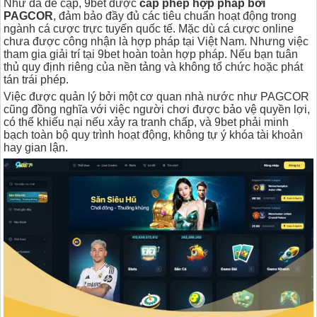
Như đã đề cập, 9bet được
cấp phép hợp pháp bởi
PAGCOR
, đảm bảo đầy đủ các tiêu chuẩn hoạt động trong
ngành cá cược trực tuyến quốc tế. Mặc dù cá cược online
chưa được công nhận là hợp pháp tại Việt Nam. Nhưng việc
tham gia giải trí tại 9bet hoàn toàn hợp pháp. Nếu bạn tuân
thủ quy định riêng của nền tảng và không tổ chức hoặc phát
tán trái phép.
Việc được quản lý bởi một cơ quan nhà nước như PAGCOR
cũng đồng nghĩa với việc người chơi được bảo vệ quyền lợi,
có thể khiếu nại nếu xảy ra tranh chấp, và 9bet phải minh
bạch toàn bộ quy trình hoạt động, không tự ý khóa tài khoản
hay gian lận.