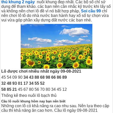
thủ khung 2 ngày
nuôi khung đẹp nhất. Các bộ số chỉ sử
dụng để tham khảo. các bạn nên cân nhắc kỹ trước khi lấy số
và không nên chơi lô đề vì nó bất hợp pháp,
Soi cầu 99
chỉ
nên chơi lô tô do nhà nước ban hành hay xổ số tự chọn vừa
vui vừa góp phần xây dựng đất nước các bạn nhé.
Lô được chơi nhiều nhất ngày 09-08-2021
45 54 09 90
34 43 88 68 98 66 86 89
32 48 93 01 17 34 55 52
58 85 21
45 67 80 56 70 80 34 45 12
Thống kê theo nuôi lô bạch thủ
Cầu lô nuôi khung hôm nay bạn nên biết
Những con lô có khả năng ra cao nhu sau. Nên lựa theo cặp
cầu thì khả năng ăn cao hơn. Cầu lô ngày 09-08-2021