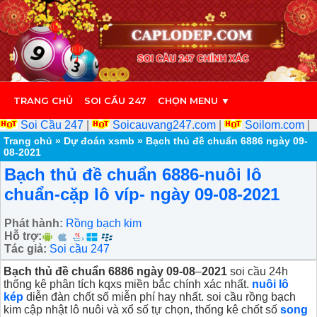
TRANG CHỦ
SOI CẦU 247
CHỌN MENU ▼
Soi Cầu 247
|
Soicauvang247.com
|
Soilom.com
|
Trang chủ
»
Dự đoán xsmb
»
Bạch thủ đề chuẩn 6886 ngày 09-
08-2021
Bạch thủ đề chuẩn 6886-nuôi lô
chuẩn-cặp lô víp- ngày 09-08-2021
Phát hành:
Rồng bạch kim
Hỗ trợ:
Tác giả:
Soi cầu 247
Bạch thủ đề chuẩn 6886 ngày 09-08
–
2021
soi cầu 24h
thống kê phân tích kqxs miền bắc chính xác nhất.
nuôi lô
kép
diễn đàn chốt số miễn phí hay nhất. soi cầu rồng bạch
kim cập nhật lô nuôi và xổ số tự chọn, thống kê chốt số
song