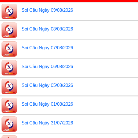
Soi Cầu Ngày 09/08/2026
Soi Cầu Ngày 08/08/2026
Soi Cầu Ngày 07/08/2026
Soi Cầu Ngày 06/08/2026
Soi Cầu Ngày 05/08/2026
Soi Cầu Ngày 01/08/2026
Soi Cầu Ngày 31/07/2026