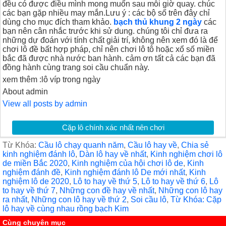
đều có được điều mình mong muốn sau mỗi giờ quay. chúc
các bạn gặp nhiều may mắn.Lưu ý : các bộ số trên đây chỉ
dùng cho mục đích tham khảo.
bạch thủ khung 2 ngày
các
bạn nên cân nhắc trước khi sử dung. chúng tôi chỉ đưa ra
những dự đoán với tính chất giải trí, không nên xem đó là để
chơi lô đề bất hợp pháp, chỉ nên chơi lô tô hoặc xổ số miền
bắc đã được nhà nước ban hành. cảm ơn tất cả các bạn đã
đồng hành cùng trang soi cầu chuẩn này.
xem thêm :lô víp trong ngày
About admin
View all posts by admin
Cặp lô chính xác nhất nên chơi
Từ Khóa:
Cầu lô chạy quanh năm
,
Cầu lô hay về
,
Chia sẻ
kinh nghiệm đánh lô
,
Dàn lô hay về nhất
,
Kinh nghiệm chơi lô
de miền Bắc 2020
,
Kinh nghiệm của hội chơi lô de
,
Kinh
nghiệm đánh đề
,
Kinh nghiệm đánh lô De mới nhất
,
Kinh
nghiệm lô de 2020
,
Lô to hay về thứ 5
,
Lô to hay về thứ 6
,
Lô
to hay về thứ 7
,
Những con đề hay về nhất
,
Những con lô hay
ra nhất
,
Những con lô hay về thứ 2
,
Soi cầu lô
,
Từ Khóa: Cặp
lô hay về cùng nhau rồng bạch Kim
Cùng chuyên mục