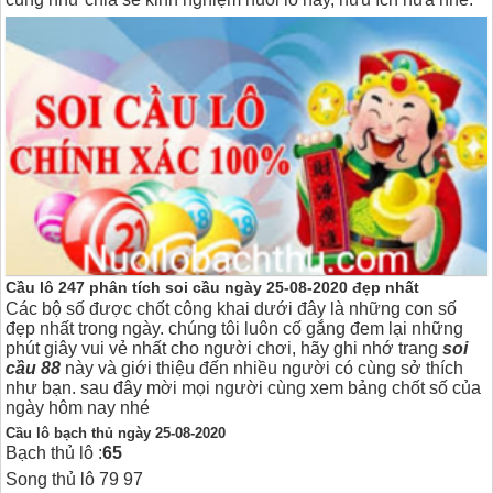
Cầu lô 247
phân tích soi cầu ngày 25-08-2020 đẹp nhất
Các bộ số được chốt công khai dưới đây là những con số
đẹp nhất trong ngày. chúng tôi luôn cố gắng đem lại những
phút giây vui vẻ nhất cho người chơi, hãy ghi nhớ trang
soi
cầu 88
này và giới thiệu đến nhiều người có cùng sở thích
như bạn. sau đây mời mọi người cùng xem bảng chốt số của
ngày hôm nay nhé
Cầu lô bạch thủ ngày 25-08-2020
Bạch thủ lô :
65
Song thủ lô 79 97