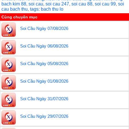
bach kim 88
,
soi cau
,
soi cau 247
,
soi cau 88
,
soi cau 99
,
soi
cau bach thu
,
tags: bach thu lo
Cùng chuyên mục
Soi Cầu Ngày 07/08/2026
Soi Cầu Ngày 06/08/2026
Soi Cầu Ngày 05/08/2026
Soi Cầu Ngày 01/08/2026
Soi Cầu Ngày 31/07/2026
Soi Cầu Ngày 29/07/2026