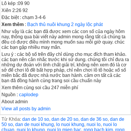
Lô kép :09 90
Xiên 2:26 92
Đặc biệt : chạm 3-4-6
Xem thêm
:
Bạch thủ nuôi khung 2 ngày lộc phát
Như vậy là các bạn đã được xem các con số của ngày hôm
nay, thông qua bài viết này admin mong rằng tất cả chúng ta
đều có được điều mình mong muốn sau mỗi giờ quay. chúc
các bạn gặp nhiều may mắn.
Lưu ý : các bộ số trên đây chỉ dùng cho mục đích tham khảo.
các bạn nên cân nhắc trước khi sử dung. chúng tôi chỉ đưa ra
những dự đoán với tính chất giải trí, không nên xem đó là cơ
sở để chơi lô đề bất hợp pháp, chỉ nên chơi lô tô hoặc xổ số
miền bắc đã được nhà nước ban hành. cảm ơn tất cả các
bạn đã đồng hành cùng trang soi cầu chuẩn này
Xem thêm cùng soi cầu 247 miễn phí
Nguồn :
caplodep
About admin
View all posts by admin
Từ Khóa:
dan de 10 so
,
dan de 20 so
,
dan de 36 so
,
dan de
50 so
,
dan de nuoi khung
,
lo nuoi khung
,
nuoi lo
,
nuoi lo
chuan
,
nuoi lo khung
,
nuoi lo mien bac
,
rong bach kim
,
rong