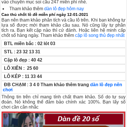
vào chuyên mục soi cầu 247 miễn phí nhé.
Tham khảo thêm
dàn lô đẹp hôm nay
Cao thủ chốt lô đề miễn phí ngày 12-01-2021
Bạn nên tham khảo phân tích và cầu lô trên. Khi bạn không tự
lựa số được mới tham khảo cầu sau. Nó cũng lấy tự phân
tích ra. Bạn kết cặp nào thì cứ đánh. Hoặc liên hệ minh cấp
chốt số hàng ngày. Tham khảo thêm
cặp lô song thủ đẹp nhất
BTL miền bắc : 02 lót 03
STL : 23 32 13 31
Cặp lô đẹp : 40 42
LÔ XIÊN : 25 60
LÔ KÉP : 11 33 44
ĐB CHẠM : 3 4 0 Tham khảo thêm trang
dàn lô đẹp nên
chơi
Thông tin trên chỉ mang tính chất tham khảo. Số do tự suy
đoán. Nó không thể đảm bảo chính xác 100%. Bạn lấy số
chơi cần cân nhắc