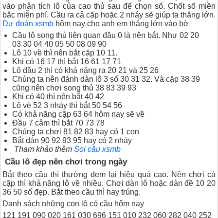
vào phân tích lô của cao thủ sau để chọn số. Chốt số miền
bắc miễn phí. Cầu ra cả cặp hoặc 2 nháy sẽ giúp ta thắng lớn.
Dự đoán xsmb
hôm nay cho anh em thắng lớn vào bờ
Cầu lô song thủ liên quan đầu 0 là nên bắt. Như 02 20
03 30 04 40 05 50 08 09 90
Lô 10 về thì nên bắt cặp 10 11.
Khi có 16 17 thì bắt 16 61 17 71
Lô đầu 2 thì có khả năng ra 20 21 và 25 26
Chúng ta nên đánh dàn lô 3 số 30 31 32. Và cặp 38 39
cũng nên chơi song thủ 38 83 39 93
Khi có 40 thì nên bắt 40 42
Lô vè 52 3 nháy thì bắt 50 54 56
Có khả năng cặp 63 64 hôm nay sẽ về
Đầu 7 câm thì bắt 70 73 78
Chúng ta chơi 81 82 83 hay có 1 con
Bắt dàn 90 92 93 95 hay có 2 nháy
Tham khảo thêm
Soi cầu xsmb
Cầu lô đẹp nên chơi trong ngày
Bắt theo cầu thì thường đem lại hiệu quả cao. Nên chơi cả
cặp thì khả năng lô về nhiều. Chơi dàn lô hoặc dàn đề 10 20
36 50 số đẹp. Bắt theo cầu thì hay trúng.
Danh sách những con lô có cầu hôm nay
121 191 090 020 161 030 696 151 010 232 060 282 040 252