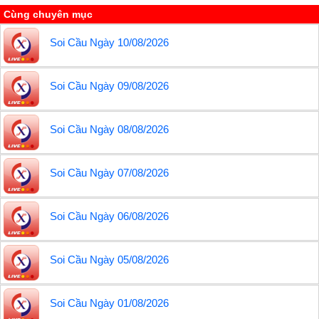
Cùng chuyên mục
Soi Cầu Ngày 10/08/2026
Soi Cầu Ngày 09/08/2026
Soi Cầu Ngày 08/08/2026
Soi Cầu Ngày 07/08/2026
Soi Cầu Ngày 06/08/2026
Soi Cầu Ngày 05/08/2026
Soi Cầu Ngày 01/08/2026