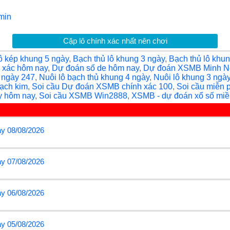
dmin
Cặp lô chính xác nhất nên chơi
ô kép khung 5 ngày
,
Bạch thủ lô khung 3 ngày
,
Bạch thủ lô khun
h xác hôm nay
,
Dự đoán số de hôm nay
,
Dự đoán XSMB Minh N
 ngày 247
,
Nuôi lô bạch thủ khung 4 ngày
,
Nuôi lô khung 3 ngày
bạch kim
,
Soi cầu Dự đoán XSMB chính xác 100
,
Soi cầu miễn 
y hôm nay
,
Soi cầu XSMB Win2888
,
XSMB - dự đoán xổ số mi
y 08/08/2026
y 07/08/2026
y 06/08/2026
y 05/08/2026