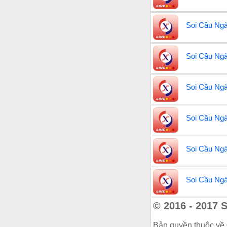
Soi Cầu Ngà
Soi Cầu Ngà
Soi Cầu Ngà
Soi Cầu Ngà
Soi Cầu Ngà
Soi Cầu Ngà
© 2016 - 2017 
Bản quyền thuộc về