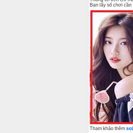
Bạn lấy số chơi cần
Tham khảo thêm
so