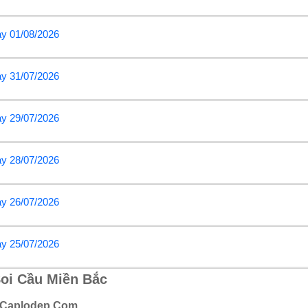
y 01/08/2026
y 31/07/2026
y 29/07/2026
y 28/07/2026
y 26/07/2026
y 25/07/2026
Soi Cầu Miền Bắc
Caplodep.Com