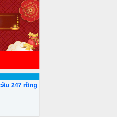
cầu 247 rồng