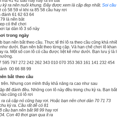
 mà 41 42 dao này hay ra thì bắt
u kỳ ra nên nuôi khung. Đây được xem là cặp đẹp nhất.
Soi cầu
 có 58 59 vì khi ra 85 58 cầu hay rơi
 đánh 61 62 63 64
79 là nên băt
ẹp có thể chơi
ơi lại dàn lô 3 số này
hơi trong ngày
 bạn nên bắt theo cầu. Thực tế thì lô ra theo cầu cũng khá nhi
 như dưới. Bạn nên bắt theo từng cặp. Và hạn chế chơi lô khan
ay ra. Một số con lô có cầu được liệt kê như dưới. Bạn lưu ý là l
thường.
7 595 797 272 242 262 343 010 070 353 363 161 141 232 454
đánh 00 66 88 99
nên bắt theo cầu
 trên. Nhưng con mình thấy khả năng ra cao như sau
ặp để đánh đều. Những con lô này đều trong chu kỳ ra. Bạn bắt
 nào cũng có lô rơi
ra cả cặp nó cũng hay rơi. Hoặc bạn nên chơi dàn 70 71 73
chu kỳ ra. Cầu rất dễ có 81
 cầu bạn nên bắt 98 99 hay rơi
 04. Con 40 thơi gian qua ít ra