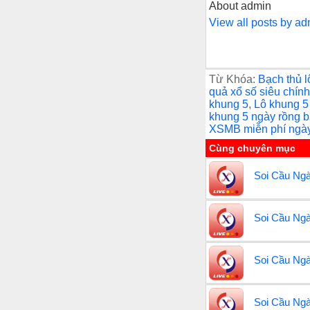
About admin
View all posts by a
Từ Khóa:
Bạch thủ l
quả xổ số siêu chín
khung 5
,
Lô khung 5
khung 5 ngày rồng 
XSMB miễn phí ngà
Cùng chuyên mục
Soi Cầu Ngà
Soi Cầu Ngà
Soi Cầu Ngà
Soi Cầu Ngà