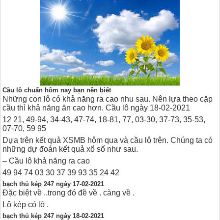
Cầu lô chuẩn hôm nay bạn nên biết
Những con lô có khả năng ra cao nhu sau. Nên lựa theo cặp
cầu thì khả năng ăn cao hơn. Cầu lô ngày 18-02-2021
12 21, 49-94, 34-43, 47-74, 18-81, 77, 03-30, 37-73, 35-53,
07-70, 59 95
Dựa trên kết quả XSMB hôm qua và cầu lô trên. Chúng ta có
những dự đoán kết quả xổ số như sau.
– Cầu lô khả năng ra cao
49 94 74 03 30 37 39 93 35 24 42
bạch thủ kép 247 ngày 17-02-2021
Đặc biệt về ..trong đó đề về . càng về .
Lô kép có lô .
bạch thủ kép 247 ngày 18-02-2021