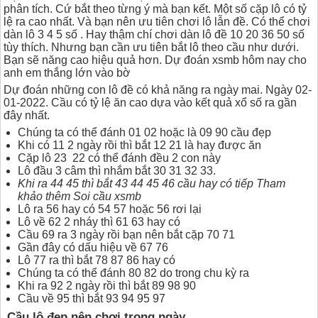
phân tích. Cứ bắt theo từng ý mà bạn kết. Một số cặp lô có tỷ
lệ ra cao nhất. Và bạn nên ưu tiên chơi lô lẫn đề. Có thể chơi
dàn lô 3 4 5 số . Hay thậm chí chơi dàn lô đề 10 20 36 50 số
tùy thích. Nhưng bạn cần ưu tiên bắt lô theo cầu như dưới.
Bạn sẽ năng cao hiệu quả hơn. Dự đoán xsmb hôm nay cho
anh em thắng lớn vào bờ
Dự đoán những con lô đề có khả năng ra ngày mai. Ngày 02-
01-2022. Cầu có tỷ lệ ăn cao dựa vào kết quả xổ số ra gần
đây nhất.
Chúng ta có thể đánh 01 02 hoặc là 09 90 cầu đẹp
Khi có 11 2 ngày rồi thì bắt 12 21 là hay được ăn
Cặp lô 23 22 có thể đánh đều 2 con này
Lô đầu 3 câm thì nhắm bắt 30 31 32 33.
Khi ra 44 45 thì bắt 43 44 45 46 cầu hay có tiếp Tham
khảo thêm Soi cầu xsmb
Lô ra 56 hay có 54 57 hoặc 56 rơi lại
Lô về 62 2 nháy thì 61 63 hay có
Cầu 69 ra 3 ngày rồi bạn nên bắt cặp 70 71
Gần đây có dấu hiệu về 67 76
Lô 77 ra thì bắt 78 87 86 hay có
Chúng ta có thể đánh 80 82 do trong chu kỳ ra
Khi ra 92 2 ngày rồi thì bắt 89 98 90
Cầu về 95 thì bắt 93 94 95 97
Cầu lô đẹp nên chơi trong ngày