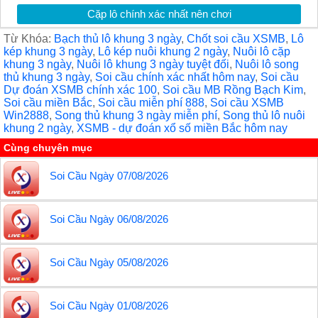
Cặp lô chính xác nhất nên chơi
Từ Khóa:
Bạch thủ lô khung 3 ngày
,
Chốt soi cầu XSMB
,
Lô
kép khung 3 ngày
,
Lô kép nuôi khung 2 ngày
,
Nuôi lô cặp
khung 3 ngày
,
Nuôi lô khung 3 ngày tuyệt đối
,
Nuôi lô song
thủ khung 3 ngày
,
Soi cầu chính xác nhất hôm nay
,
Soi cầu
Dự đoán XSMB chính xác 100
,
Soi cầu MB Rồng Bạch Kim
,
Soi cầu miền Bắc
,
Soi cầu miễn phí 888
,
Soi cầu XSMB
Win2888
,
Song thủ khung 3 ngày miễn phí
,
Song thủ lô nuôi
khung 2 ngày
,
XSMB - dự đoán xổ số miền Bắc hôm nay
Cùng chuyên mục
Soi Cầu Ngày 07/08/2026
Soi Cầu Ngày 06/08/2026
Soi Cầu Ngày 05/08/2026
Soi Cầu Ngày 01/08/2026