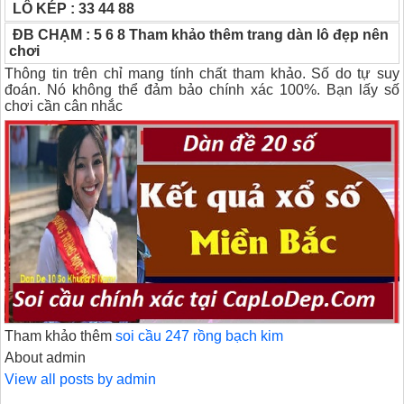
LÔ KÉP : 33 44 88
ĐB CHẠM : 5 6 8 Tham khảo thêm trang dàn lô đẹp nên
chơi
Thông tin trên chỉ mang tính chất tham khảo. Số do tự suy
đoán. Nó không thể đảm bảo chính xác 100%. Bạn lấy số
chơi cần cân nhắc
Tham khảo thêm
soi cầu 247 rồng bạch kim
About admin
View all posts by admin