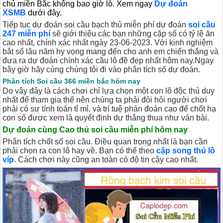
chủ miền Bắc không bao giờ lỗ. Xem ngay
Dự đoán
XSMB
dưới đây.
Tiếp tục dự đoán soi cầu bạch thủ miễn phí dự đoán
soi cầu
247 miễn phí
sẽ giới thiệu các bạn những cặp số có tỷ lệ ăn
cao nhất, chính xác nhất ngày 23-06-2023. Với kinh nghiệm
bắt số lâu năm hy vọng mang đến cho anh em chiến thắng và
đưa ra dự đoán chính xác cầu lô đề đẹp nhất hôm nay.Ngay
bây giờ hãy cùng chúng tôi đi vào phân tích số dự đoán.
Phân tích
Soi cầu 366 miền bắc
hôm nay
Do vậy đây là cách chơi chỉ lựa chọn một con lô độc thủ duy
nhất để tham gia thế nên chúng ta phải đòi hỏi người chơi
phải có sự tính toán tỉ mỉ, và trí tuệ phán đoán cao để chốt hạ
con số được xem là quyết định dự thắng thua như ván bài.
Dự đoán cùng Cao thủ soi cầu miễn phí hôm nay
Phân tích chốt số soi cầu. Điều quan trọng nhất là bạn cần
phải chọn ra con lô hay về. Bạn có thể theo
cặp song thủ lô
víp
. Cách chơi này cũng an toàn có độ tin cậy cao nhất.