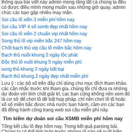
thông qua bài viết này admin mong rằng tất cả chúng ta đều
có được điều mình mong muốn sau những giờ quay. admin
chúc các bạn gặp nhiều may mắn.
Soi cầu lô xiên 3 miễn phí hôm nay
Soi cầu VIP 4 số xsmb đẹp nhất hôm nay
Soi cầu lô xiên 2 chuẩn vip nhất hôm nay
Song thủ lô vip miền bắc 247 hôm nay
Chốt bạch thủ vip cầu lô miền bắc hôm nay
Bạch thủ nuôi khung 2 ngày lộc phát
Độc thủ lô nuôi khung 5 ngày miễn phí
song thủ khung 2 ngày bất bại
Bạch thủ khung 2 ngày đẹp nhất miễn phí
Lưu ý : các bộ số trên đây chỉ dùng cho mục đích tham khảo.
các cân nhắc trước khi tham gia. chúng tôi chỉ đưa ra những
dự đoán với tính chất giải trí, cac bạn cũng không nên xem đó
là cơ sở để chơi lô đề bất họp pháp. chỉ nên chơi lô tô hoặc
xổ số miền bắc được nhà nước ban hành, cảm ơn các bạn
đã đồng hành cũng trang web soi cầu miễn phí này.
Tìm kiếm dự đoán soi cầu XSMB miễn phí hôm nay
Tổng kết cầu lô đẹp hôm nay. Trong kết quả parsing bài.
Chúng ta có thể tính toán trước những lô nào sẽ xuất hiện