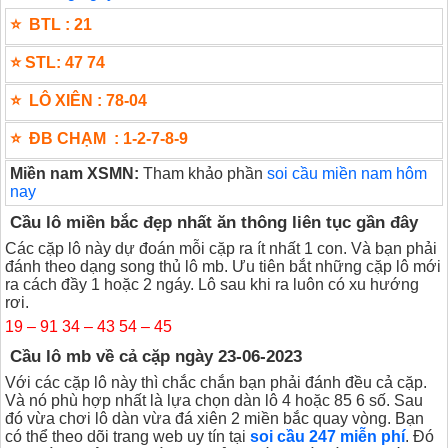
⭐ BTL : 21
⭐ STL: 47 74
⭐ LÔ XIÊN : 78-04
⭐ ĐB CHẠM : 1-2-7-8-9
Miền nam XSMN:
Tham khảo phần
soi cầu miền nam hôm
nay
Cầu lô miền bắc đẹp nhất ăn thông liên tục gần đây
Các cặp lô này dự đoán mỗi cặp ra ít nhất 1 con. Và bạn phải
đánh theo dạng song thủ lô mb. Ưu tiên bắt những cặp lô mới
ra cách đầy 1 hoặc 2 ngáy. Lô sau khi ra luôn có xu hướng
rơi.
19 – 91 34 – 43 54 – 45
Cầu lô mb về cả cặp ngày 23-06-2023
Với các cặp lô này thì chắc chắn bạn phải đánh đều cả cặp.
Và nó phù hợp nhất là lựa chọn dàn lô 4 hoặc 85 6 số. Sau
đó vừa chơi lô dàn vừa đá xiên 2 miền bắc quay vòng. Bạn
có thể theo dõi trang web uy tín tại
soi cầu 247 miễn phí
. Đó