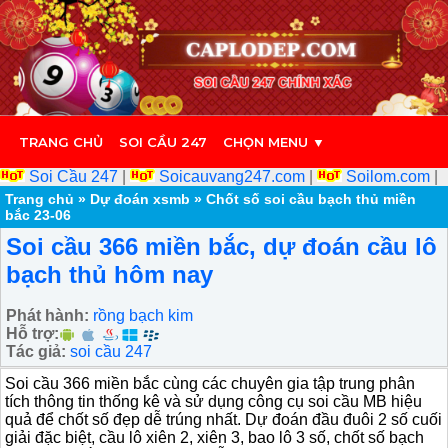
TRANG CHỦ
SOI CẦU 247
CHỌN MENU ▼
Soi Cầu 247
|
Soicauvang247.com
|
Soilom.com
|
Trang chủ
»
Dự đoán xsmb
»
Chốt số soi cầu bạch thủ miền
bắc 23-06
Soi cầu 366 miền bắc, dự đoán cầu lô
bạch thủ hôm nay
Phát hành:
rồng bạch kim
Hỗ trợ:
Tác giả:
soi cầu 247
Soi cầu 366 miền bắc cùng các chuyên gia tập trung phân
tích thông tin thống kê và sử dụng công cụ soi cầu MB hiệu
quả để chốt số đẹp dễ trúng nhất. Dự đoán đầu đuôi 2 số cuối
giải đặc biệt, cầu lô xiên 2, xiên 3, bao lô 3 số, chốt số bạch