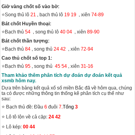
Giờ vàng chốt số vào bờ:
⭐Song thủ lô
21
, bạch thủ lô
19 19
, xiên
74-89
Bát chốt Huyền thoại:
⭐Bạch thủ
54
, song thủ lô
40 04
, xiên
89-90
Bát chốt thần tượng:
⭐Bạch thủ
84
, song thủ
24 42
, xiên
72-94
Cao thủ chốt số top 1:
⭐Bạch thủ
95
, song thủ
45 54
, xiên
31-16
Tham khảo thêm phân tích dự đoán dự đoán kết quả
xsmb hôm nay.
Dựa trên bảng kết quả xổ số miền Bắc đã về hôm qua, chúng
ta có được những thông tin thống kê phân tích cụ thể như
sau:
⭐ Bạch thủ đề: Đầu
6
đuôi
7.
Tổng
3
⭐ Lô tô lộn về cả cặp:
24 42
⭐ Lô kép:
00 44