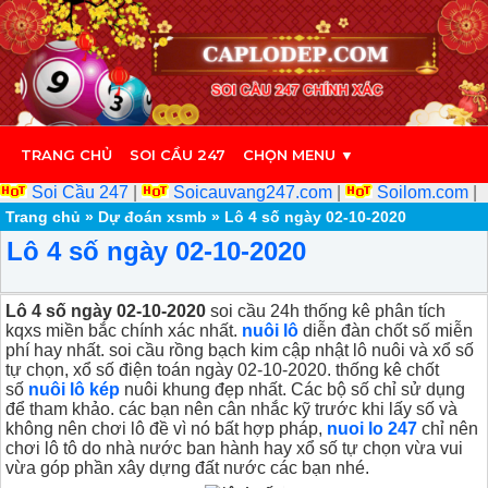
TRANG CHỦ
SOI CẦU 247
CHỌN MENU ▼
Soi Cầu 247
|
Soicauvang247.com
|
Soilom.com
|
Trang chủ
»
Dự đoán xsmb
»
Lô 4 số ngày 02-10-2020
Lô 4 số ngày 02-10-2020
Lô 4 số ngày 02-10-2020
soi cầu 24h thống kê phân tích
kqxs miền bắc chính xác nhất.
nuôi lô
diễn đàn chốt số miễn
phí hay nhất. soi cầu rồng bạch kim cập nhật lô nuôi và xổ số
tự chọn, xổ số điện toán ngày 02-10-2020. thống kê chốt
số
nuôi lô kép
nuôi khung đẹp nhất. Các bộ số chỉ sử dụng
để tham khảo. các bạn nên cân nhắc kỹ trước khi lấy số và
không nên chơi lô đề vì nó bất hợp pháp,
nuoi lo 247
chỉ nên
chơi lô tô do nhà nước ban hành hay xổ số tự chọn vừa vui
vừa góp phần xây dựng đất nước các bạn nhé.