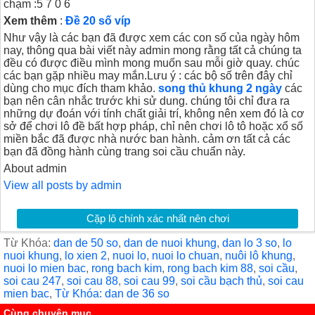
chạm :5 7 0 6
Xem thêm
:
Đề 20 số víp
Như vậy là các bạn đã được xem các con số của ngày hôm
nay, thông qua bài viết này admin mong rằng tất cả chúng ta
đều có được điều mình mong muốn sau mỗi giờ quay. chúc
các bạn gặp nhiều may mắn.Lưu ý : các bộ số trên đây chỉ
dùng cho mục đích tham khảo.
song thủ khung 2 ngày
các
bạn nên cân nhắc trước khi sử dung. chúng tôi chỉ đưa ra
những dự đoán với tính chất giải trí, không nên xem đó là cơ
sở để chơi lô đề bất hợp pháp, chỉ nên chơi lô tô hoặc xổ số
miền bắc đã được nhà nước ban hành. cảm ơn tất cả các
bạn đã đồng hành cùng trang soi cầu chuẩn này.
About admin
View all posts by admin
Cặp lô chính xác nhất nên chơi
Từ Khóa:
dan de 50 so
,
dan de nuoi khung
,
dan lo 3 so
,
lo
nuoi khung
,
lo xien 2
,
nuoi lo
,
nuoi lo chuan
,
nuôi lô khung
,
nuoi lo mien bac
,
rong bach kim
,
rong bach kim 88
,
soi cầu
,
soi cau 247
,
soi cau 88
,
soi cau 99
,
soi cầu bạch thủ
,
soi cau
mien bac
,
Từ Khóa: dan de 36 so
Cùng chuyên mục