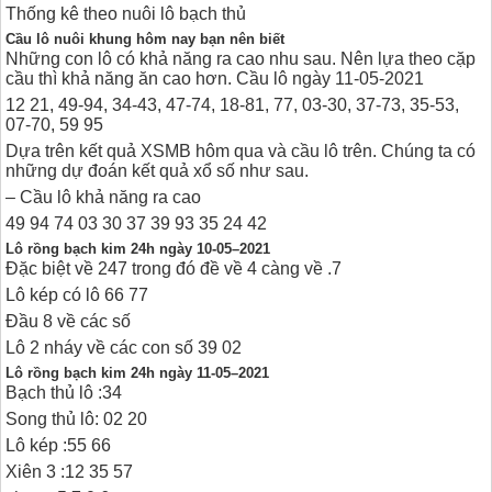
Thống kê theo nuôi lô bạch thủ
Cầu lô nuôi khung hôm nay bạn nên biết
Những con lô có khả năng ra cao nhu sau. Nên lựa theo cặp
cầu thì khả năng ăn cao hơn. Cầu lô ngày 11-05-2021
12 21, 49-94, 34-43, 47-74, 18-81, 77, 03-30, 37-73, 35-53,
07-70, 59 95
Dựa trên kết quả XSMB hôm qua và cầu lô trên. Chúng ta có
những dự đoán kết quả xổ số như sau.
– Cầu lô khả năng ra cao
49 94 74 03 30 37 39 93 35 24 42
Lô rồng bạch kim 24h ngày 10-05
–
2021
Đặc biệt về 247 trong đó đề về 4 càng về .7
Lô kép có lô 66 77
Đầu 8 về các số
Lô 2 nháy về các con số 39 02
Lô rồng bạch kim 24h ngày 11-05
–
2021
Bạch thủ lô :34
Song thủ lô: 02 20
Lô kép :55 66
Xiên 3 :12 35 57