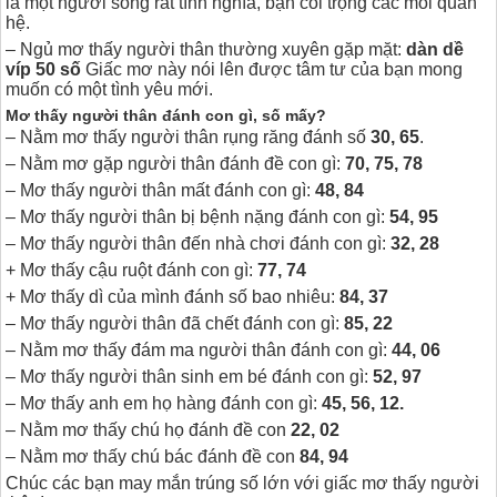
là một người sống rất tình nghĩa, bạn coi trọng các mối quan
hệ.
– Ngủ mơ thấy người thân thường xuyên gặp mặt:
dàn dề
víp 50 số
Giấc mơ này nói lên được tâm tư của bạn mong
muốn có một tình yêu mới.
Mơ thấy người thân đánh con gì, số mấy?
– Nằm mơ thấy người thân rụng răng đánh số
30, 65
.
– Nằm mơ gặp người thân đánh đề con gì:
70, 75, 78
– Mơ thấy người thân mất đánh con gì:
48, 84
– Mơ thấy người thân bị bệnh nặng đánh con gì:
54, 95
– Mơ thấy người thân đến nhà chơi đánh con gì:
32, 28
+ Mơ thấy cậu ruột đánh con gì:
77, 74
+ Mơ thấy dì của mình đánh số bao nhiêu:
84, 37
– Mơ thấy người thân đã chết đánh con gì:
85, 22
– Nằm mơ thấy đám ma người thân đánh con gì:
44, 06
– Mơ thấy người thân sinh em bé đánh con gì:
52, 97
– Mơ thấy anh em họ hàng đánh con gì:
45, 56, 12.
– Nằm mơ thấy chú họ đánh đề con
22, 02
– Nằm mơ thấy chú bác đánh đề con
84, 94
Chúc các bạn may mắn trúng số lớn với giấc mơ thấy người