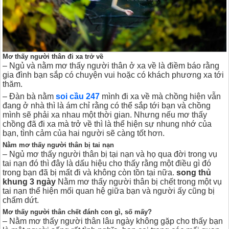
Mơ thấy người thân đi xa trở về
– Ngủ và nằm mơ thấy người thân ở xa về là điềm báo rằng
gia đình bạn sắp có chuyện vui hoặc có khách phương xa tới
thăm.
– Đàn bà nằm
soi cầu 247
mình đi xa về mà chồng hiện vẫn
đang ở nhà thì là ám chỉ rằng có thể sắp tới bạn và chồng
mình sẽ phải xa nhau một thời gian. Nhưng nếu mơ thấy
chồng đã đi xa mà trở về thì là thể hiện sự nhung nhớ của
bạn, tình cảm của hai người sẽ càng tốt hơn.
Nằm mơ thấy người thân bị tai nạn
– Ngủ mơ thấy người thân bị tại nạn và họ qua đời trong vụ
tai nạn đó thì đây là dấu hiệu cho thấy rằng một điều gì đó
trong bạn đã bị mất đi và không còn tồn tại nữa.
song thủ
khung 3 ngày
Nằm mơ thấy người thân bị chết trong một vụ
tai nạn thể hiện mối quan hệ giữa bạn và người ấy cũng bị
chấm dứt.
Mơ thấy người thân chết đánh con gì, số mấy?
– Nằm mơ thấy người thân lâu ngày không gặp cho thấy bạn