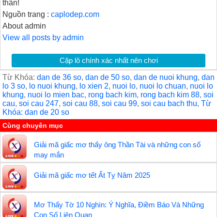
thân!
Nguồn trang :
caplodep.com
About admin
View all posts by admin
Cặp lô chính xác nhất nên chơi
Từ Khóa:
dan de 36 so
,
dan de 50 so
,
dan de nuoi khung
,
dan
lo 3 so
,
lo nuoi khung
,
lo xien 2
,
nuoi lo
,
nuoi lo chuan
,
nuoi lo
khung
,
nuoi lo mien bac
,
rong bach kim
,
rong bach kim 88
,
soi
cau
,
soi cau 247
,
soi cau 88
,
soi cau 99
,
soi cau bach thu
,
Từ
Khóa: dan de 20 so
Cùng chuyên mục
Giải mã giấc mơ thấy ông Thần Tài và những con số
may mắn
Giải mã giấc mơ tết Ất Tỵ Năm 2025
Mơ Thấy Tờ 10 Nghìn: Ý Nghĩa, Điềm Báo Và Những
Con Số Liên Quan