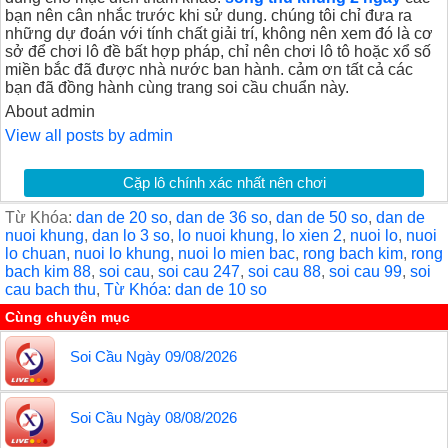
bạn nên cân nhắc trước khi sử dung. chúng tôi chỉ đưa ra
những dự đoán với tính chất giải trí, không nên xem đó là cơ
sở để chơi lô đề bất hợp pháp, chỉ nên chơi lô tô hoặc xổ số
miền bắc đã được nhà nước ban hành. cảm ơn tất cả các
bạn đã đồng hành cùng trang soi cầu chuẩn này.
About admin
View all posts by admin
Cặp lô chính xác nhất nên chơi
Từ Khóa:
dan de 20 so
,
dan de 36 so
,
dan de 50 so
,
dan de
nuoi khung
,
dan lo 3 so
,
lo nuoi khung
,
lo xien 2
,
nuoi lo
,
nuoi
lo chuan
,
nuoi lo khung
,
nuoi lo mien bac
,
rong bach kim
,
rong
bach kim 88
,
soi cau
,
soi cau 247
,
soi cau 88
,
soi cau 99
,
soi
cau bach thu
,
Từ Khóa: dan de 10 so
Cùng chuyên mục
Soi Cầu Ngày 09/08/2026
Soi Cầu Ngày 08/08/2026