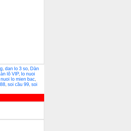
ng
,
dan lo 3 so
,
Dàn
àn lô VIP
,
lo nuoi
,
nuoi lo mien bac
,
 88
,
soi cầu 99
,
soi