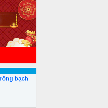
 rồng bạch