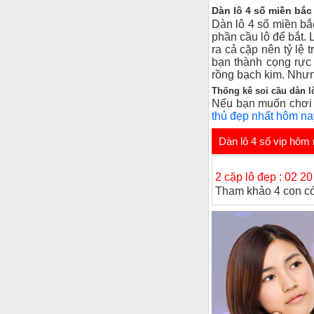
Dàn lô 4 số miền bắc
Dàn lô 4 số miền bắ
phần cầu lô để bắt. 
ra cả cặp nên tỷ lệ
bạn thành cọng rực 
rồng bạch kim. Nhưn
Thống kê soi cầu dàn l
Nếu bạn muốn chơi 
thủ đẹp nhất hôm na
Dàn lô 4 số vip hôm
2 cặp lô đẹp : 02 20
Tham khảo 4 con có